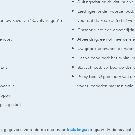
Sluitingsdatum: de datum en tij
Biedingen onder voorbehoud:
an uw kavel via "Kavels volgen" in
voor dat de koop definitief wor
Omschrijving: een omschrijvin
l behoort
Afbeelding: een of meerdere a
Uw gebruikersnaam: de naam 
Het volgend bod: het minimum
start
Statisch bod: uw bod wordt m
Proxy bod: U geeft aan wat u 
boden is
voor u geboden met minimale
elopen
g is gestart
dres gegevens veranderen door naar
Instellingen
te gaan. In de navigatie