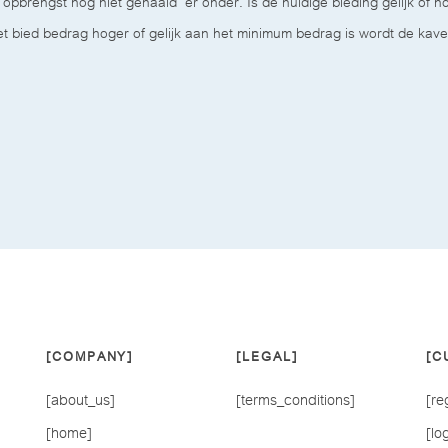
opbrengst nog niet gehaald" er onder. Is de huidige bieding gelijk of 
et bied bedrag hoger of gelijk aan het minimum bedrag is wordt de kave
[COMPANY]
[LEGAL]
[C
[about_us]
[terms_conditions]
[re
[home]
[lo