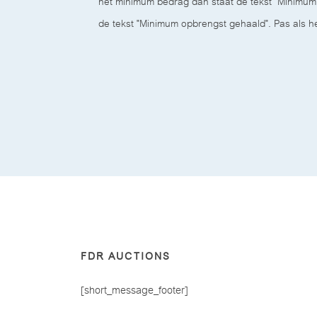
het minimum bedrag dan staat de tekst "Minimum 
de tekst "Minimum opbrengst gehaald". Pas als h
FDR AUCTIONS
[short_message_footer]