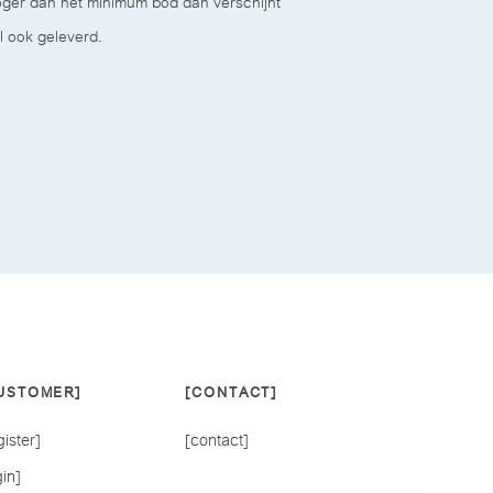
hoger dan het minimum bod dan verschijnt
l ook geleverd.
USTOMER]
[CONTACT]
gister]
[contact]
gin]